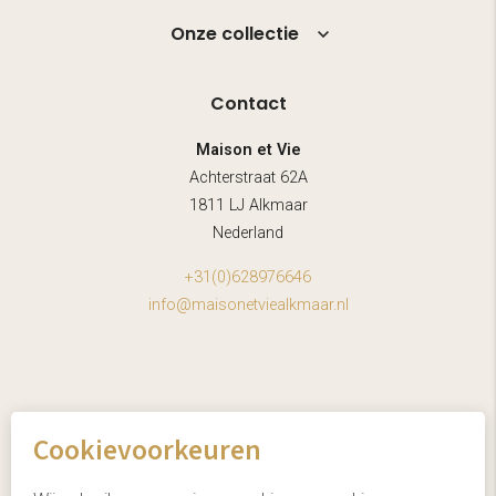
Onze collectie
Contact
Maison et Vie
Achterstraat 62A
1811 LJ Alkmaar
Nederland
+31(0)628976646
info@maisonetviealkmaar.nl
Cookievoorkeuren
© maison et vie
website door webstart